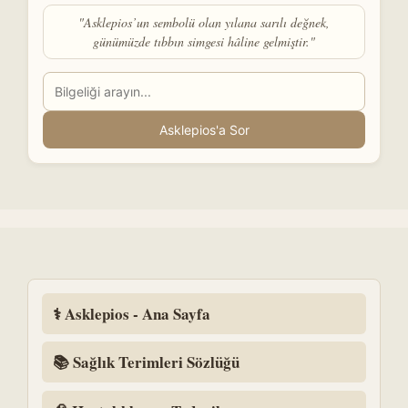
"Asklepios’un sembolü olan yılana sarılı değnek,
günümüzde tıbbın simgesi hâline gelmiştir."
Asklepios'a Sor
⚕️ Asklepios - Ana Sayfa
📚 Sağlık Terimleri Sözlüğü