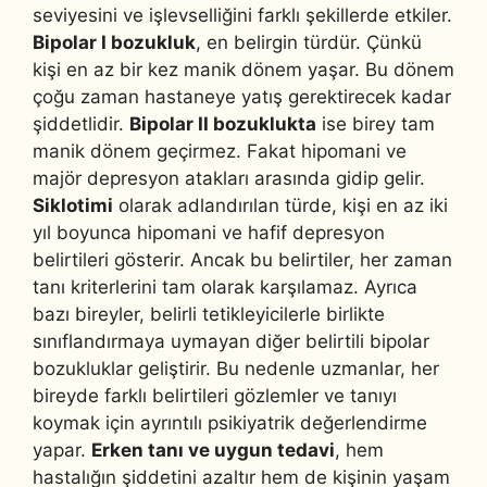
seviyesini ve işlevselliğini farklı şekillerde etkiler.
Bipolar I bozukluk
, en belirgin türdür. Çünkü
kişi en az bir kez manik dönem yaşar. Bu dönem
çoğu zaman hastaneye yatış gerektirecek kadar
şiddetlidir.
Bipolar II bozuklukta
ise birey tam
manik dönem geçirmez. Fakat hipomani ve
majör depresyon atakları arasında gidip gelir.
Siklotimi
olarak adlandırılan türde, kişi en az iki
yıl boyunca hipomani ve hafif depresyon
belirtileri gösterir. Ancak bu belirtiler, her zaman
tanı kriterlerini tam olarak karşılamaz. Ayrıca
bazı bireyler, belirli tetikleyicilerle birlikte
sınıflandırmaya uymayan diğer belirtili bipolar
bozukluklar geliştirir. Bu nedenle uzmanlar, her
bireyde farklı belirtileri gözlemler ve tanıyı
koymak için ayrıntılı psikiyatrik değerlendirme
yapar.
Erken tanı ve uygun tedavi
, hem
hastalığın şiddetini azaltır hem de kişinin yaşam