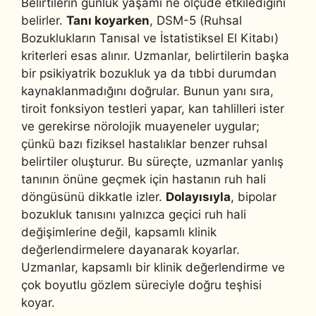
Belirtilerin günlük yaşamı ne ölçüde etkilediğini
belirler.
Tanı koyarken
, DSM-5 (Ruhsal
Bozuklukların Tanısal ve İstatistiksel El Kitabı)
kriterleri esas alınır. Uzmanlar, belirtilerin başka
bir psikiyatrik bozukluk ya da tıbbi durumdan
kaynaklanmadığını doğrular. Bunun yanı sıra,
tiroit fonksiyon testleri yapar, kan tahlilleri ister
ve gerekirse nörolojik muayeneler uygular;
çünkü bazı fiziksel hastalıklar benzer ruhsal
belirtiler oluşturur. Bu süreçte, uzmanlar yanlış
tanının önüne geçmek için hastanın ruh hali
döngüsünü dikkatle izler.
Dolayısıyla
, bipolar
bozukluk tanısını yalnızca geçici ruh hali
değişimlerine değil, kapsamlı klinik
değerlendirmelere dayanarak koyarlar.
Uzmanlar, kapsamlı bir klinik değerlendirme ve
çok boyutlu gözlem süreciyle doğru teşhisi
koyar.