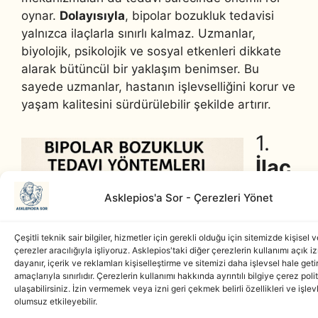
oynar.
Dolayısıyla
, bipolar bozukluk tedavisi
yalnızca ilaçlarla sınırlı kalmaz. Uzmanlar,
biyolojik, psikolojik ve sosyal etkenleri dikkate
alarak bütüncül bir yaklaşım benimser. Bu
sayede uzmanlar, hastanın işlevselliğini korur ve
yaşam kalitesini sürdürülebilir şekilde artırır.
1.
İlaç
Ted
Asklepios'a Sor - Çerezleri Yönet
avis
i
Çeşitli teknik sair bilgiler, hizmetler için gerekli olduğu için sitemizde kişisel ve
çerezler aracılığıyla işliyoruz. Asklepios'taki diğer çerezlerin kullanımı açık i
dayanır, içerik ve reklamları kişiselleştirme ve sitemizi daha işlevsel hale get
Duygu
amaçlarıyla sınırlıdır. Çerezlerin kullanımı hakkında ayrıntılı bilgiye çerez pol
ulaşabilirsiniz. İzin vermemek veya izni geri çekmek belirli özellikleri ve işlevl
durum
olumsuz etkileyebilir.
dengel