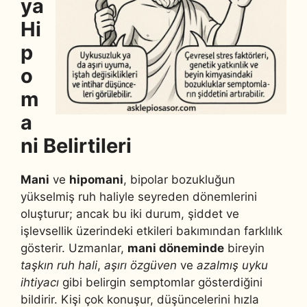
ya
Hi
p
o
m
a
ni Belirtileri
Mani
ve
hipomani
, bipolar bozukluğun
yükselmiş ruh haliyle seyreden dönemlerini
oluşturur; ancak bu iki durum, şiddet ve
işlevsellik üzerindeki etkileri bakımından farklılık
gösterir. Uzmanlar,
mani döneminde
bireyin
taşkın ruh hali
,
aşırı özgüven
ve
azalmış uyku
ihtiyacı
gibi belirgin semptomlar gösterdiğini
bildirir. Kişi çok konuşur, düşüncelerini hızla