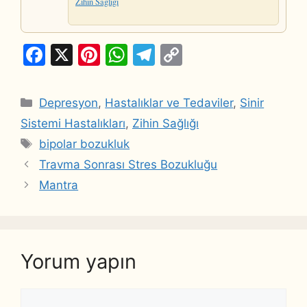
Zihin Sağlığı
F
X
Pi
W
T
C
a
nt
h
el
o
c
er
at
e
p
Kategoriler
Depresyon
,
Hastalıklar ve Tedaviler
,
Sinir
e
e
s
gr
y
Sistemi Hastalıkları
,
Zihin Sağlığı
b
st
A
a
Li
Etiketler
bipolar bozukluk
o
p
m
n
Travma Sonrası Stres Bozukluğu
o
p
k
Mantra
k
Yorum yapın
Yorum