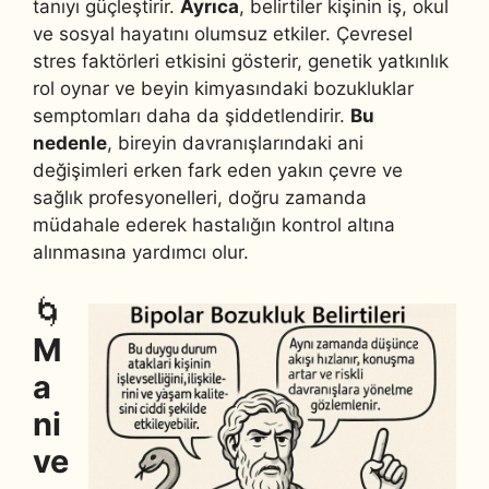
tanıyı güçleştirir.
Ayrıca
, belirtiler kişinin iş, okul
ve sosyal hayatını olumsuz etkiler. Çevresel
stres faktörleri etkisini gösterir, genetik yatkınlık
rol oynar ve beyin kimyasındaki bozukluklar
semptomları daha da şiddetlendirir.
Bu
nedenle
, bireyin davranışlarındaki ani
değişimleri erken fark eden yakın çevre ve
sağlık profesyonelleri, doğru zamanda
müdahale ederek hastalığın kontrol altına
alınmasına yardımcı olur.
🌀
M
a
ni
ve