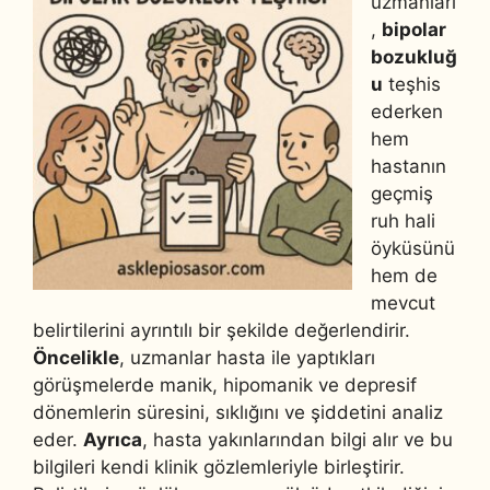
uzmanları
,
bipolar
bozukluğ
u
teşhis
ederken
hem
hastanın
geçmiş
ruh hali
öyküsünü
hem de
mevcut
belirtilerini ayrıntılı bir şekilde değerlendirir.
Öncelikle
, uzmanlar hasta ile yaptıkları
görüşmelerde manik, hipomanik ve depresif
dönemlerin süresini, sıklığını ve şiddetini analiz
eder.
Ayrıca
, hasta yakınlarından bilgi alır ve bu
bilgileri kendi klinik gözlemleriyle birleştirir.