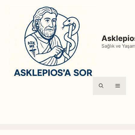
İçeriğe
atla
Asklepio
Sağlık ve Yaşa
Menü