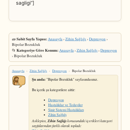
sagligi”]
Sabit Sayfa Yapısı:
🧱
Anasayfa
›
Zihin Sağlığı
›
Depresyon
›
Bipolar Bozukluk
Kategoriye Göre Konum:
📂
Anasayfa
›
Zihin Sağlığı
›
Depresyon
› Bipolar Bozukluk
Anasayfa
›
Zihin Sağlığı
›
Depresyon
›
Bipolar Bozukluk
Şu anda:
"Bipolar Bozukluk" sayfasındasınız.
Bu içerik şu kategorilere aittir:
Depresyon
Hastalıklar ve Tedaviler
Sinir Sistemi Hastalıkları
Zihin Sağlığı
Zihin Sağlığı
Asklepios,
konusundaki içerikleri kategori
sayfalarından farklı olarak topladı: