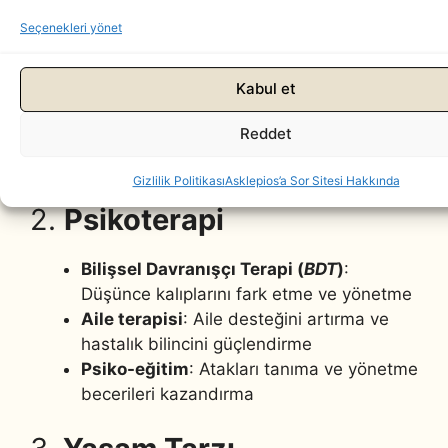
eyicile
Seçenekleri yönet
r
(örneğin: lityum, valproat)
Kabul et
Antipsikotik ilaçlar
(manik epizotları
kontrol etmek için)
Reddet
Antidepresanlar
(genellikle dikkatle
kullanılır, hipomaniyi tetikleyebilir)
Gizlilik Politikası
Asklepios’a Sor Sitesi Hakkında
2.
Psikoterapi
Bilişsel Davranışçı Terapi (
BDT
)
:
Düşünce kalıplarını fark etme ve yönetme
Aile terapisi
: Aile desteğini artırma ve
hastalık bilincini güçlendirme
Psiko-eğitim
: Atakları tanıma ve yönetme
becerileri kazandırma