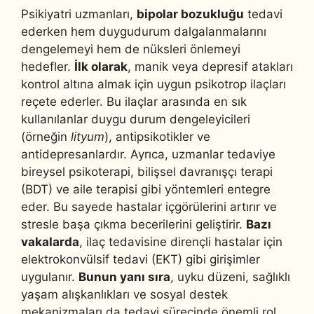
Psikiyatri uzmanları,
bipolar bozukluğu
tedavi
ederken hem duygudurum dalgalanmalarını
dengelemeyi hem de nüksleri önlemeyi
hedefler.
İlk olarak
, manik veya depresif atakları
kontrol altına almak için uygun psikotrop ilaçları
reçete ederler. Bu ilaçlar arasında en sık
kullanılanlar duygu durum dengeleyicileri
(örneğin
lityum
), antipsikotikler ve
antidepresanlardır. Ayrıca, uzmanlar tedaviye
bireysel psikoterapi, bilişsel davranışçı terapi
(BDT) ve aile terapisi gibi yöntemleri entegre
eder. Bu sayede hastalar içgörülerini artırır ve
stresle başa çıkma becerilerini geliştirir.
Bazı
vakalarda
, ilaç tedavisine dirençli hastalar için
elektrokonvülsif tedavi (EKT) gibi girişimler
uygulanır.
Bunun yanı sıra
, uyku düzeni, sağlıklı
yaşam alışkanlıkları ve sosyal destek
mekanizmaları da tedavi sürecinde önemli rol