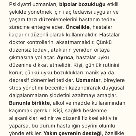
Psikiyatri uzmanları,
bipolar bozukluğu
etkili
şekilde yönetmek için ilaç tedavisi uygular ve
yaşam tarzı düzenlemelerini hastanın tedavi
sürecine entegre eder.
Öncelikle
, hastalar
ilaçlarını düzenli olarak kullanmalıdır. Hastalar
doktor kontrollerini aksatmamalıdır. Çünkü
düzensiz tedavi, atakların yeniden ortaya
çıkmasına yol açar.
Ayrıca
, hastalar uyku
düzenine dikkat etmelidir. Kişi, günlük rutinini
korur; çünkü uyku bozuklukları manik ya da
depresif dönemleri tetikler.
Uzmanlar
, bireylere
stres yönetimi becerileri kazandırarak duygusal
dalgalanmaların şiddetini azaltmayı amaçlar.
Bununla birlikte
, alkol ve madde kullanımından
kaçınmak gerekir. Kişi, sağlıklı beslenme
alışkanlıkları edinir ve düzenli fiziksel aktivite
yaparsa, bu durum hastalığın seyrini olumlu
yönde etkiler.
Yakın çevrenin desteği
, özellikle